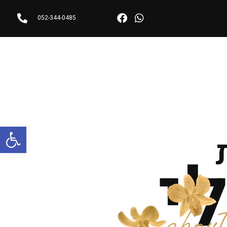
052-344-0485
פתח
י